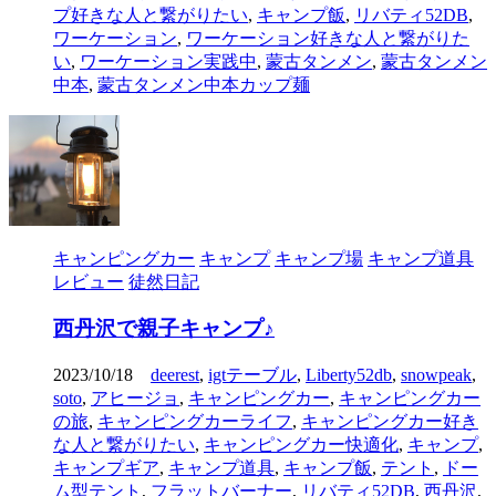
プ好きな人と繋がりたい
,
キャンプ飯
,
リバティ52DB
,
ワーケーション
,
ワーケーション好きな人と繋がりた
い
,
ワーケーション実践中
,
蒙古タンメン
,
蒙古タンメン
中本
,
蒙古タンメン中本カップ麺
キャンピングカー
キャンプ
キャンプ場
キャンプ道具
レビュー
徒然日記
西丹沢で親子キャンプ♪
2023/10/18
deerest
,
igtテーブル
,
Liberty52db
,
snowpeak
,
soto
,
アヒージョ
,
キャンピングカー
,
キャンピングカー
の旅
,
キャンピングカーライフ
,
キャンピングカー好き
な人と繋がりたい
,
キャンピングカー快適化
,
キャンプ
,
キャンプギア
,
キャンプ道具
,
キャンプ飯
,
テント
,
ドー
ム型テント
,
フラットバーナー
,
リバティ52DB
,
西丹沢
,