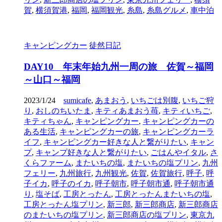
賀
,
横須賀港
,
福岡
,
福岡観光
,
糸島
,
糸島グルメ
,
車中泊
キャンピングカー
徒然日記
DAY10 年末年始九州一周の旅 佐賀～福岡
～山口～福岡
2023/1/24
sumicafe
,
あまおう
,
いちごは別腹
,
いちご狩
り
,
おしのちいたま
,
キティあまおう苺
,
キティいちご
,
キティちゃん
,
キャンピングカー
,
キャンピングカーの
ある生活
,
キャンピングカーの旅
,
キャンピングカーラ
イフ
,
キャンピングカー好きな人と繋がりたい
,
キャン
プ
,
キャンプ好きな人と繋がりたい
,
ごはんやイタル
,
さ
くらファーム
,
またいちの塩
,
またいちの塩プリン
,
九州
フェリー
,
九州旅行
,
九州観光
,
佐賀
,
佐賀旅行
,
呼子
,
呼
子イカ
,
呼子のイカ
,
呼子朝市
,
呼子朝市通
,
呼子朝市通
り
,
塩そば
,
工房とったん
,
工房とったんまたいちの塩
,
工房とったん塩プリン
,
新三郎
,
新三郎商店
,
新三郎商店
のまたいちの塩プリン
,
新三郎商店の塩プリン
,
東京九