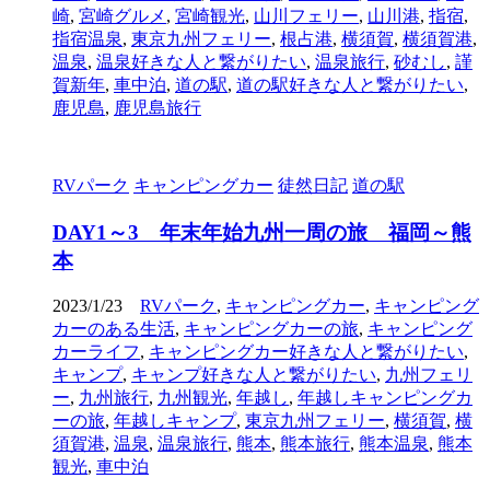
崎
,
宮崎グルメ
,
宮崎観光
,
山川フェリー
,
山川港
,
指宿
,
指宿温泉
,
東京九州フェリー
,
根占港
,
横須賀
,
横須賀港
,
温泉
,
温泉好きな人と繋がりたい
,
温泉旅行
,
砂むし
,
謹
賀新年
,
車中泊
,
道の駅
,
道の駅好きな人と繋がりたい
,
鹿児島
,
鹿児島旅行
RVパーク
キャンピングカー
徒然日記
道の駅
DAY1～3 年末年始九州一周の旅 福岡～熊
本
2023/1/23
RVパーク
,
キャンピングカー
,
キャンピング
カーのある生活
,
キャンピングカーの旅
,
キャンピング
カーライフ
,
キャンピングカー好きな人と繋がりたい
,
キャンプ
,
キャンプ好きな人と繋がりたい
,
九州フェリ
ー
,
九州旅行
,
九州観光
,
年越し
,
年越しキャンピングカ
ーの旅
,
年越しキャンプ
,
東京九州フェリー
,
横須賀
,
横
須賀港
,
温泉
,
温泉旅行
,
熊本
,
熊本旅行
,
熊本温泉
,
熊本
観光
,
車中泊