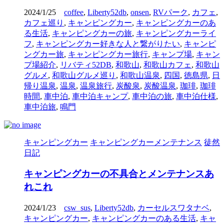
2024/1/25
coffee
,
Liberty52db
,
onsen
,
RVパーク
,
カフェ
,
カフェ巡り
,
キャンピングカー
,
キャンピングカーのあ
る生活
,
キャンピングカーの旅
,
キャンピングカーライ
フ
,
キャンピングカー好きな人と繋がりたい
,
キャンピ
ングカー旅
,
キャンピングカー旅行
,
キャンプ場
,
キャン
プ場紹介
,
リバティ52DB
,
和歌山
,
和歌山カフェ
,
和歌山
グルメ
,
和歌山グルメ巡り
,
和歌山温泉
,
四国
,
徳島県
,
日
帰り温泉
,
温泉
,
温泉旅行
,
炭酸泉
,
炭酸温泉
,
珈琲
,
珈琲
時間
,
車中泊
,
車中泊キャンプ
,
車中泊の旅
,
車中泊仕様
,
車中泊旅
,
鳴門
キャンピングカー
キャンピングカーメンテナンス
徒然
日記
キャンピングカーの不具合とメンテナンスあ
れこれ
2024/1/23
csw_sus
,
Liberty52db
,
カーセルスワタナベ
,
キャンピングカー
,
キャンピングカーのある生活
,
キャ