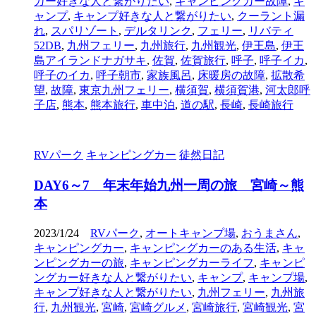
カー好きな人と繋がりたい
,
キャンピングカー故障
,
キ
ャンプ
,
キャンプ好きな人と繋がりたい
,
クーラント漏
れ
,
スパリゾート
,
デルタリンク
,
フェリー
,
リバティ
52DB
,
九州フェリー
,
九州旅行
,
九州観光
,
伊王島
,
伊王
島アイランドナガサキ
,
佐賀
,
佐賀旅行
,
呼子
,
呼子イカ
,
呼子のイカ
,
呼子朝市
,
家族風呂
,
床暖房の故障
,
拡散希
望
,
故障
,
東京九州フェリー
,
横須賀
,
横須賀港
,
河太郎呼
子店
,
熊本
,
熊本旅行
,
車中泊
,
道の駅
,
長崎
,
長崎旅行
RVパーク
キャンピングカー
徒然日記
DAY6～7 年末年始九州一周の旅 宮崎～熊
本
2023/1/24
RVパーク
,
オートキャンプ場
,
おうまさん
,
キャンピングカー
,
キャンピングカーのある生活
,
キャ
ンピングカーの旅
,
キャンピングカーライフ
,
キャンピ
ングカー好きな人と繋がりたい
,
キャンプ
,
キャンプ場
,
キャンプ好きな人と繋がりたい
,
九州フェリー
,
九州旅
行
,
九州観光
,
宮崎
,
宮崎グルメ
,
宮崎旅行
,
宮崎観光
,
宮