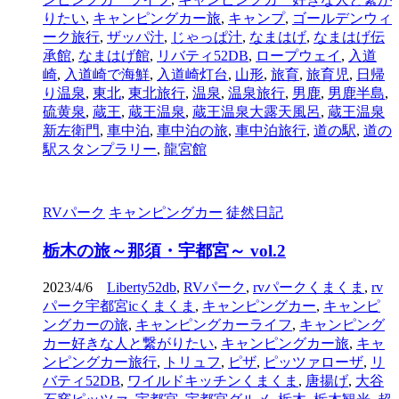
りたい
,
キャンピングカー旅
,
キャンプ
,
ゴールデンウィ
ーク旅行
,
ザッパ汁
,
じゃっぱ汁
,
なまはげ
,
なまはげ伝
承館
,
なまはげ館
,
リバティ52DB
,
ロープウェイ
,
入道
崎
,
入道崎で海鮮
,
入道崎灯台
,
山形
,
旅育
,
旅育児
,
日帰
り温泉
,
東北
,
東北旅行
,
温泉
,
温泉旅行
,
男鹿
,
男鹿半島
,
硫黄泉
,
蔵王
,
蔵王温泉
,
蔵王温泉大露天風呂
,
蔵王温泉
新左衛門
,
車中泊
,
車中泊の旅
,
車中泊旅行
,
道の駅
,
道の
駅スタンプラリー
,
龍宮館
RVパーク
キャンピングカー
徒然日記
栃木の旅～那須・宇都宮～ vol.2
2023/4/6
Liberty52db
,
RVパーク
,
rvパークくまくま
,
rv
パーク宇都宮icくまくま
,
キャンピングカー
,
キャンピ
ングカーの旅
,
キャンピングカーライフ
,
キャンピング
カー好きな人と繋がりたい
,
キャンピングカー旅
,
キャ
ンピングカー旅行
,
トリュフ
,
ピザ
,
ピッツァローザ
,
リ
バティ52DB
,
ワイルドキッチンくまくま
,
唐揚げ
,
大谷