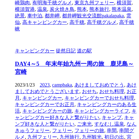
崎鶏肉
,
有明海千穂グルメ
,
東京九州フェリー
,
横須賀
,
横須賀港
,
温泉
,
炭火焼き鳥
,
熊本
,
熊本旅行
,
熊本温泉
,
絶景
,
車中泊
,
都井岬
,
都井岬観光交流館pakalapaka
,
雲
仙
,
高キャンピングカー
,
高千穂
,
高千穂グルメ
,
高千穂
峡
キャンピングカー
徒然日記
道の駅
DAY4～5 年末年始九州一周の旅 鹿児島～
宮崎
2023/1/23
2023
,
campbaka
,
あけましておめでとう
,
あけ
ましておめでとうございます
,
おせち
,
おせち料理
,
お正
月
,
キャンピングカー
,
キャンピングカーでおせち料理
,
キャンピングカーでお正月
,
キャンピングカーのある生
活
,
キャンピングカーの旅
,
キャンピングカーライフ
,
キ
ャンピングカー好きな人と繋がりたい
,
キャンプ
,
キャ
ンプ好きな人と繋がりたい
,
ご来光
,
すなむし温泉
,
なん
きゅうフェリー
,
フェリー
,
フェリーの旅
,
串間
,
串間グ
ルメ
,
九州フェリー
,
九州旅行
,
九州観光
,
初日の出
,
宮