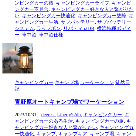
ンピングカーの旅
,
キャンピングカーライフ
,
キャンピ
ングカー不具合
,
キャンピングカー好きな人と繋がりた
い
,
キャンピングカー快適化
,
キャンピングカー故障
,
キ
ャンピングカー生活
,
サブバッテリー
,
サブバッテリー
システム
,
ラップポン
,
リバティ52DB
,
横浜特種ボディ
ー
,
車中泊
,
車中泊仕様
キャンピングカー
キャンプ場
ワーケーション
徒然日
記
青野原オートキャンプ場でワーケーション
2023/10/31
deerest
,
Liberty52db
,
キャンピングカー
,
キ
ャンピングカーのある生活
,
キャンピングカーの旅
,
キ
ャンピングカー好きな人と繋がりたい
,
キャンピングカ
ー快適化
,
キャンプ
,
キャンプギア
,
キャンプ場
,
キャン