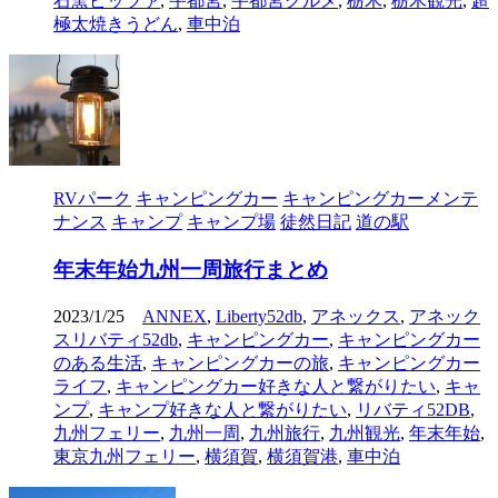
石窯ピッツァ
,
宇都宮
,
宇都宮グルメ
,
栃木
,
栃木観光
,
超
極太焼きうどん
,
車中泊
RVパーク
キャンピングカー
キャンピングカーメンテ
ナンス
キャンプ
キャンプ場
徒然日記
道の駅
年末年始九州一周旅行まとめ
2023/1/25
ANNEX
,
Liberty52db
,
アネックス
,
アネック
スリバティ52db
,
キャンピングカー
,
キャンピングカー
のある生活
,
キャンピングカーの旅
,
キャンピングカー
ライフ
,
キャンピングカー好きな人と繋がりたい
,
キャ
ンプ
,
キャンプ好きな人と繋がりたい
,
リバティ52DB
,
九州フェリー
,
九州一周
,
九州旅行
,
九州観光
,
年末年始
,
東京九州フェリー
,
横須賀
,
横須賀港
,
車中泊