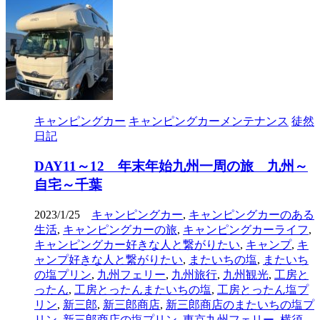
キャンピングカー
キャンピングカーメンテナンス
徒然
日記
DAY11～12 年末年始九州一周の旅 九州～
自宅～千葉
2023/1/25
キャンピングカー
,
キャンピングカーのある
生活
,
キャンピングカーの旅
,
キャンピングカーライフ
,
キャンピングカー好きな人と繋がりたい
,
キャンプ
,
キ
ャンプ好きな人と繋がりたい
,
またいちの塩
,
またいち
の塩プリン
,
九州フェリー
,
九州旅行
,
九州観光
,
工房と
ったん
,
工房とったんまたいちの塩
,
工房とったん塩プ
リン
,
新三郎
,
新三郎商店
,
新三郎商店のまたいちの塩プ
リン
,
新三郎商店の塩プリン
,
東京九州フェリー
,
横須