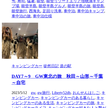
号
,
寿司
,
猛暑
,
能登
,
能登リゾートエリア増穂浦キャン
プ場
,
能登半島
,
能登半島グルメ
,
能登半島の旅
,
能登島
,
能登旅行
,
西海丸
,
足回り洗車
,
車中泊
,
車中泊キャンプ
,
車中泊の旅
,
車中泊仕様
キャンピングカー
徒然日記
道の駅
DAY7～9 GW東北の旅 秋田～山形～千葉
～自宅
2023/5/12
gw
,
gw旅行
,
Liberty52db
,
おんせんはしご
,
キ
ャンピングカー
,
キャンピングカーのある暮らし
,
キャ
ンピングカーのある生活
,
キャンピングカーの旅
,
キャ
ンピングカーライフ
,
キャンピングカー好きな人と繋が