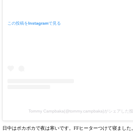
この投稿をInstagramで見る
Tommy Campbaka(@tommy.campbaka)がシェアした
日中はポカポカで夜は寒いです。FFヒーターつけて寝まし