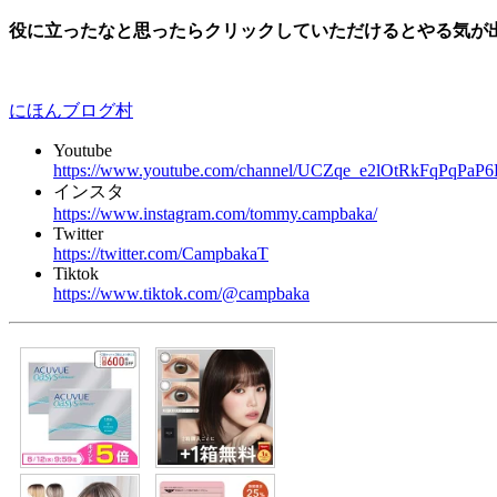
役に立ったなと思ったらクリックしていただけるとやる気が
にほんブログ村
Youtube
https://www.youtube.com/channel/UCZqe_e2lOtRkFqPqPaP
インスタ
https://www.instagram.com/tommy.campbaka/
Twitter
https://twitter.com/CampbakaT
Tiktok
https://www.tiktok.com/@campbaka