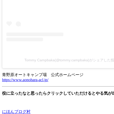
Tommy Campbaka(@tommy.campbaka)がシェアした
青野原オートキャンプ場 公式ホームページ
https://www.aonohara-acl.jp/
役に立ったなと思ったらクリックしていただけるとやる気が
にほんブログ村