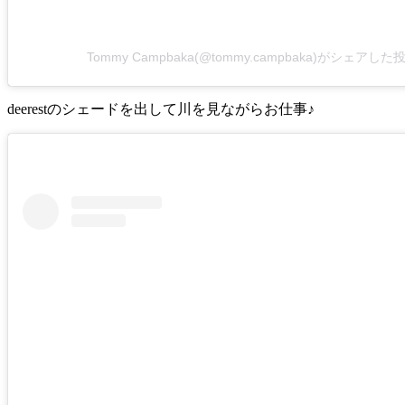
Tommy Campbaka(@tommy.campbaka)がシェアした
deerestのシェードを出して川を見ながらお仕事♪