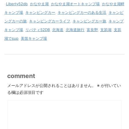
-
Liberty52db
,
かなやま湖
,
かなやま湖オートキャンプ場
,
かなやま湖畔
キャンプ場
,
キャンピングカー
,
キャンピングカーのある生活
,
キャンピ
ングカーの旅
,
キャンピングカーライフ
,
キャンピングカー旅
,
キャンプ
,
キャンプ場
,
リバティ52DB
,
北海道
,
北海道旅行
,
富良野
,
支笏湖
,
支笏
湖でsup
,
美笛キャンプ場
comment
メールアドレスが公開されることはありません。
※
が付いてい
る欄は必須項目です