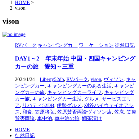
HOME
>
vison
vison
RVパーク
キャンピングカー
ワーケーション
徒然日記
DAY1～2 年末年始 中国・四国キャンピング
カーの旅 愛知～三重
2024/1/24
Liberty52db
,
RVパーク
,
vison
,
ヴィソン
,
キャ
ンピングカー
,
キャンピングカーのある生活
,
キャンピ
ングカーの旅
,
キャンピングカーライフ
,
キャンピング
カー旅
,
キャンピングカー生活
,
グルメ
,
サービスエリ
ア
,
リバティ52DB
,
伊勢グルメ
,
刈谷ハイウェイオアシ
ス
,
和食
,
笠原将弘
,
笠原賛否両論ヴィソン店
,
笠庵
,
笠庵
賛否両論
,
車中泊
,
車中泊の旅
,
鯛茶漬け
HOME
徒然日記