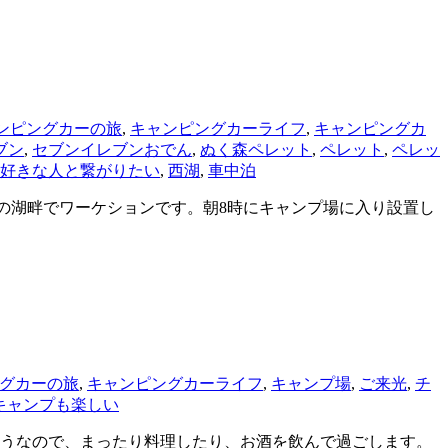
ンピングカーの旅
,
キャンピングカーライフ
,
キャンピングカ
ブン
,
セブンイレブンおでん
,
ぬく森ペレット
,
ペレット
,
ペレッ
好きな人と繋がりたい
,
西湖
,
車中泊
湖の湖畔でワーケションです。朝8時にキャンプ場に入り設置し
グカーの旅
,
キャンピングカーライフ
,
キャンプ場
,
ご来光
,
チ
キャンプも楽しい
りそうなので、まったり料理したり、お酒を飲んで過ごします。