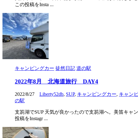
この投稿をInsta ...
キャンピングカー
徒然日記
道の駅
2022年8月 北海道旅行 DAY4
2022/8/27
Liberty52db
,
SUP
,
キャンピングカー
,
キャン
の駅
支笏湖でSUP 天気が良かったので支笏湖へ。美笛キャ
投稿をInstagr ...