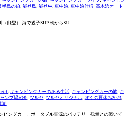
,
キャンピングカーの旅
,
キャンピングカーライフ
,
キャンピン
登半島の旅
,
能登島
,
能登牛
,
車中泊
,
車中泊仕様
,
高木浜オート
 石川（能登） 海で親子SUP 朝からSU ...
かけ
,
キャンピングカーのある生活
,
キャンピングカーの旅
,
キ
ャンプ場紹介
,
ツルヤ
,
ツルヤオリジナル
,
ぼくの夏休み2023
,
尻湖
ャンピングカー、ポータブル電源のバッテリー残量との戦いで