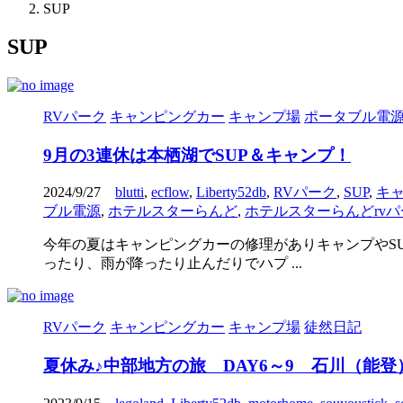
SUP
SUP
RVパーク
キャンピングカー
キャンプ場
ポータブル電
9月の3連休は本栖湖でSUP＆キャンプ！
2024/9/27
blutti
,
ecflow
,
Liberty52db
,
RVパーク
,
SUP
,
キ
ブル電源
,
ホテルスターらんど
,
ホテルスターらんどrvパ
今年の夏はキャンピングカーの修理がありキャンプやS
ったり、雨が降ったり止んだりでハプ ...
RVパーク
キャンピングカー
キャンプ場
徒然日記
夏休み♪中部地方の旅 DAY6～9 石川（能