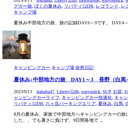
2023/9/15
legoland
,
Liberty52db
,
motorhome
,
souyoustick
,
s
グカー旅
,
ぼくの夏休み
,
リバティ52DB
,
レゴランド
,
レ
キャンプ場
夏休み中部地方の旅、旅の記録DAY6～9です。 DAY4～5はコチラ→ht
キャンピングカー
キャンプ場
徒然日記
夏休み♪中部地方の旅 DAY1～3 長野（白馬
2023/9/13
hakuba47
,
Liberty52db
,
souyustick
,
SUP
,
お盆
,
ャンピングカーライフ
,
キャンピングカー快適化
,
キャン
リバティ52DB
,
八ヶ岳パーキングエリア
,
夏休み
,
白馬
,
8月の夏休み、家族で中部地方へキャンピングカーの旅
した、、でも暑さに負けず、9日間各地で ...