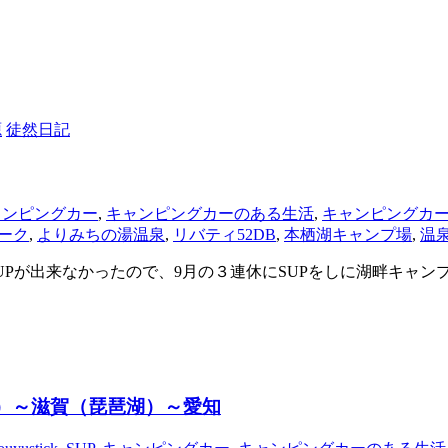
源
徒然日記
ャンピングカー
,
キャンピングカーのある生活
,
キャンピングカ
ーク
,
よりみちの湯温泉
,
リバティ52DB
,
本栖湖キャンプ場
,
温
UPが出来なかったので、9月の３連休にSUPをしに湖畔キャ
登）～滋賀（琵琶湖）～愛知