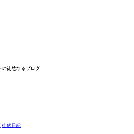
ーの徒然なるブログ
源
徒然日記