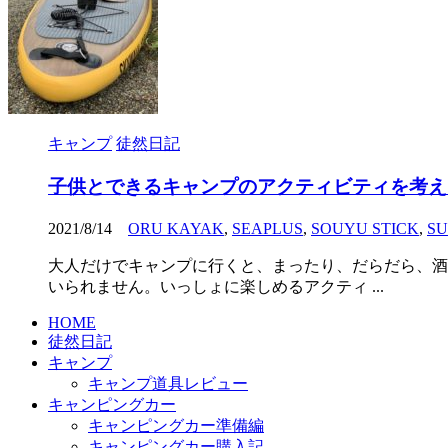
キャンプ
徒然日記
子供とできるキャンプのアクティビティを考え
2021/8/14
ORU KAYAK
,
SEAPLUS
,
SOUYU STICK
,
SU
大人だけでキャンプに行くと、まったり、だらだら、酒
いられません。いっしょに楽しめるアクティ ...
HOME
徒然日記
キャンプ
キャンプ道具レビュー
キャンピングカー
キャンピングカー準備編
キャンピングカー購入記