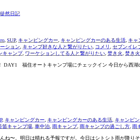
徒然日記
Pro
,
SUP
,
キャンピングカー
,
キャンピングカーのある生活
,
キャ
ーション
,
キャンプ好きな人と繋がりたい
,
コメリ
,
セブンイレ
ンキャンプ
,
ワーケションしてる人と繋がりたい
,
焚き火
,
焚き火
 DAY1 福住オートキャンプ場にチェックイン 今日から西
P
,
キャンピングカー
,
キャンピングカーのある生活
,
キャンピン
美笛キャンプ場
,
車中泊
,
雨キャンプ
,
雨キャンプの過ごし方
,
雨
ませんね〜。明日は晴れる予報ですが。今日はシトシト雨が降