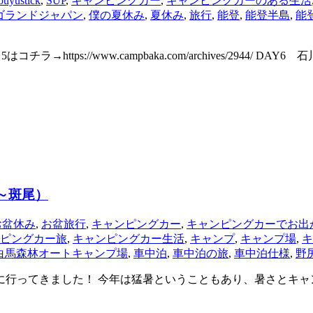
ouyustick
,
SUP
,
キャンピングカー
,
キャンピングカーのある生活
ゴランドジャパン
,
僕の夏休み
,
夏休み
,
旅行
,
能登
,
能登半島
,
能
tps://www.campbaka.com/archives/2944/ DAY6
～斑尾）
お盆休み
,
お盆旅行
,
キャンピングカー
,
キャンピングカーでお出
ピングカー旅
,
キャンピングカー生活
,
キャンプ
,
キャンプ場
,
キ
白馬森林オートキャンプ場
,
車中泊
,
車中泊の旅
,
車中泊仕様
,
野
に行ってきました！ 今年は猛暑ということもあり、暑さとキ