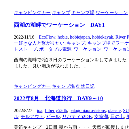
キャンピングカー
キャンプ
キャンプ場
ワーケーション
西湖の湖畔でワーケーション DAY1
2022/11/16
EcoFlow
,
hobie
,
hobiejapan
,
hobiekayak
,
River 
ー好きな人と繋がりたい
,
キャンプ
,
キャンプ場でワーケ
トストーブ
,
ポータブル電源
,
ワーケション
,
ワーケショ
西湖の湖畔で2泊３日のワーケーションをしてきました！
ました。良い場所が取れました。 ...
キャンピングカー
キャンプ場
徒然日記
2022年8月 北海道旅行 DAY9～10
2022/8/27
ipa
,
Liberty52db
,
patagoniaprovisions
,
plaeale
,
SU
ル
,
チルアウト
,
ビール
,
リバティ52DB
,
支笏湖
,
日の出
,
美笛キャンプ 2日目 朝から雨・・・ 天気が回復し