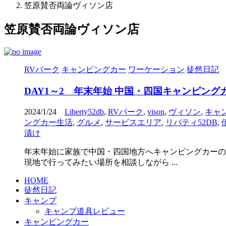
笠原賛否両論ヴィソン店
笠原賛否両論ヴィソン店
RVパーク
キャンピングカー
ワーケーション
徒然日記
DAY1～2 年末年始 中国・四国キャンピン
2024/1/24
Liberty52db
,
RVパーク
,
vison
,
ヴィソン
,
キャ
ングカー生活
,
グルメ
,
サービスエリア
,
リバティ52DB
,
漬け
年末年始に家族で中国・四国地方へキャンピングカーの
現地で行ってみたい場所を相談しながら ...
HOME
徒然日記
キャンプ
キャンプ道具レビュー
キャンピングカー