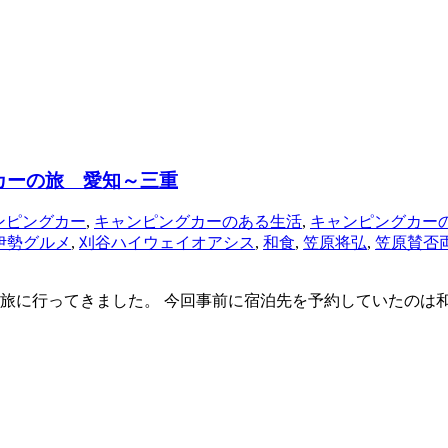
グカーの旅 愛知～三重
ンピングカー
,
キャンピングカーのある生活
,
キャンピングカー
伊勢グルメ
,
刈谷ハイウェイオアシス
,
和食
,
笠原将弘
,
笠原賛否
旅に行ってきました。 今回事前に宿泊先を予約していたのは和