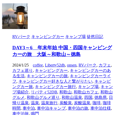
RVパーク
キャンピングカー
キャンプ場
徒然日記
DAY3～6 年末年始 中国・四国キャンピング
カーの旅 大阪～和歌山～徳島
2024/1/25
coffee
,
Liberty52db
,
onsen
,
RVパーク
,
カフェ
,
カフェ巡り
,
キャンピングカー
,
キャンピングカーのあ
る生活
,
キャンピングカーの旅
,
キャンピングカーライ
フ
,
キャンピングカー好きな人と繋がりたい
,
キャンピ
ングカー旅
,
キャンピングカー旅行
,
キャンプ場
,
キャン
プ場紹介
,
リバティ52DB
,
和歌山
,
和歌山カフェ
,
和歌山
グルメ
,
和歌山グルメ巡り
,
和歌山温泉
,
四国
,
徳島県
,
日
帰り温泉
,
温泉
,
温泉旅行
,
炭酸泉
,
炭酸温泉
,
珈琲
,
珈琲
時間
,
車中泊
,
車中泊キャンプ
,
車中泊の旅
,
車中泊仕様
,
車中泊旅
,
鳴門