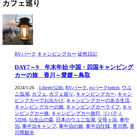
カフェ巡り
RVパーク
キャンピングカー
徒然日記
DAY7～9 年末年始 中国・四国キャンピング
カーの旅 香川～愛媛～鳥取
2024/1/26
Liberty52db
,
RVパーク
,
rvパークtottori
,
ウユ
ニ塩湖
,
カフェ
,
カフェ巡り
,
キャンピングカー
,
キャン
ピングカーでお出かけ
,
キャンピングカーのある生活
,
キャンピングカーの旅
,
キャンピングカーライフ
,
キャ
ンピングカー旅
,
キャンピングカー旅行
,
リバティ
52DB
,
仏生山の森
,
日本のウユニ塩湖
,
父母ヶ浜
,
車中
泊
,
車中泊キャンプ
,
車中泊の旅
,
車中泊仕様
,
香川県
,
香
川県観光