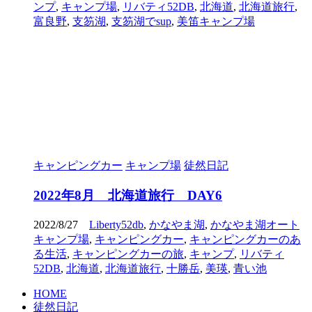
ンプ
,
キャンプ場
,
リバティ52DB
,
北海道
,
北海道旅行
,
富良野
,
支笏湖
,
支笏湖でsup
,
美笛キャンプ場
キャンピングカー
キャンプ場
徒然日記
2022年8月 北海道旅行 DAY6
2022/8/27
Liberty52db
,
かなやま湖
,
かなやま湖オート
キャンプ場
,
キャンピングカー
,
キャンピングカーのあ
る生活
,
キャンピングカーの旅
,
キャンプ
,
リバティ
52DB
,
北海道
,
北海道旅行
,
十勝岳
,
美瑛
,
青い池
HOME
徒然日記