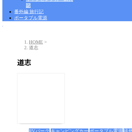
記
番外編 旅行記
ポータブル電源
HOME
>
道志
道志
RVパーク
キャンピングカー
ポータブル電源
徒