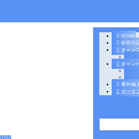
HOME
徒然日
キャン
キ
キャン
キ
キ
番外編 
ポータ
然日記