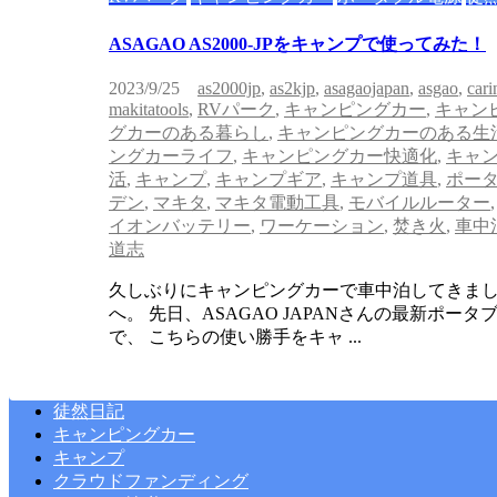
ASAGAO AS2000-JPをキャンプで使ってみた！
2023/9/25
as2000jp
,
as2kjp
,
asagaojapan
,
asgao
,
cari
makitatools
,
RVパーク
,
キャンピングカー
,
キャン
グカーのある暮らし
,
キャンピングカーのある生
ングカーライフ
,
キャンピングカー快適化
,
キャ
活
,
キャンプ
,
キャンプギア
,
キャンプ道具
,
ポー
デン
,
マキタ
,
マキタ電動工具
,
モバイルルーター
イオンバッテリー
,
ワーケーション
,
焚き火
,
車中
道志
久しぶりにキャンピングカーで車中泊してきました
へ。 先日、ASAGAO JAPANさんの最新ポータブ
で、 こちらの使い勝手をキャ ...
徒然日記
キャンピングカー
キャンプ
クラウドファンディング