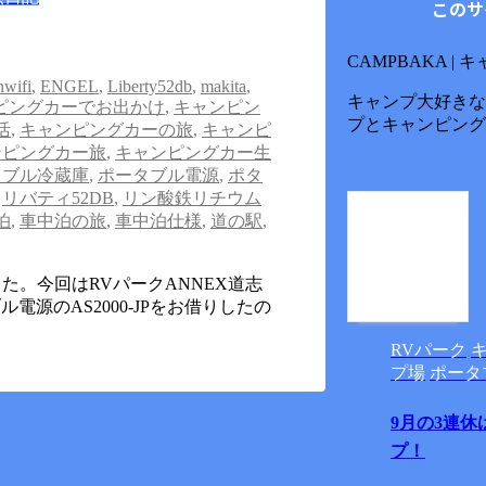
このサ
CAMPBAKA |
nwifi
,
ENGEL
,
Liberty52db
,
makita
,
キャンプ大好きな
ピングカーでお出かけ
,
キャンピン
プとキャンピング
活
,
キャンピングカーの旅
,
キャンピ
ンピングカー旅
,
キャンピングカー生
タブル冷蔵庫
,
ポータブル電源
,
ポタ
,
リバティ52DB
,
リン酸鉄リチウム
泊
,
車中泊の旅
,
車中泊仕様
,
道の駅
,
。今回はRVパークANNEX道志
ル電源のAS2000-JPをお借りしたの
RVパーク
プ場
ポータ
9月の3連休
プ！