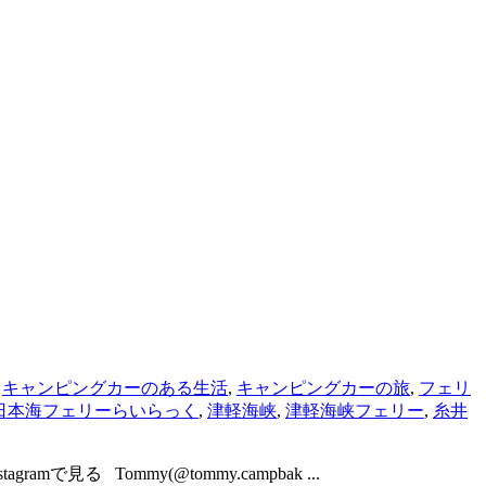
,
キャンピングカーのある生活
,
キャンピングカーの旅
,
フェリ
日本海フェリーらいらっく
,
津軽海峡
,
津軽海峡フェリー
,
糸井
Tommy(@tommy.campbak ...