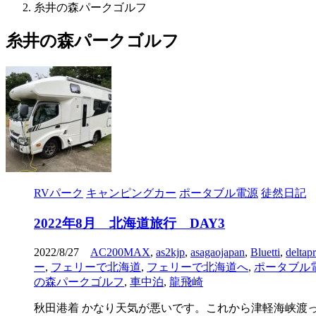
糸井の森パークゴルフ
糸井の森パークゴルフ
RVパーク
キャンピングカー
ポータブル電源
徒然日記
2022年8月 北海道旅行 DAY3
2022/8/27
AC200MAX
,
as2kjp
,
asagaojapan
,
Bluetti
,
deltap
ー
,
フェリーで北海道
,
フェリーで北海道へ
,
ポータブル
の森パークゴルフ
,
車中泊
,
龍飛崎
秋田港着 かなり天気が悪いです。これから津軽海峡渡って苫小牧へ