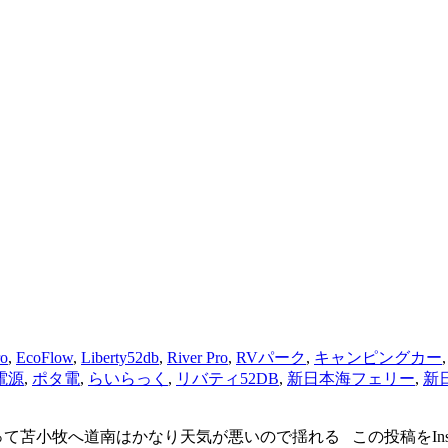
ro
,
EcoFlow
,
Liberty52db
,
River Pro
,
RVパーク
,
キャンピングカー
電源
,
ポタ電
,
らいらっく
,
リバティ52DB
,
新日本海フェリー
,
新
道南はかなり天気が悪いので揺れる この投稿をInstagramで見る 