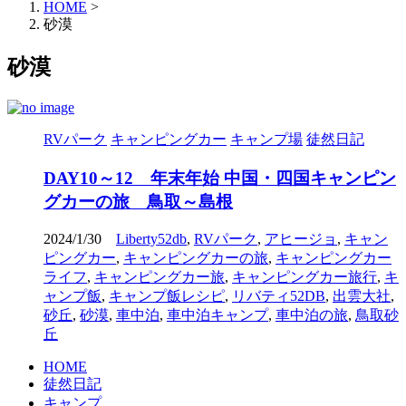
HOME
>
砂漠
砂漠
RVパーク
キャンピングカー
キャンプ場
徒然日記
DAY10～12 年末年始 中国・四国キャンピン
グカーの旅 鳥取～島根
2024/1/30
Liberty52db
,
RVパーク
,
アヒージョ
,
キャン
ピングカー
,
キャンピングカーの旅
,
キャンピングカー
ライフ
,
キャンピングカー旅
,
キャンピングカー旅行
,
キ
ャンプ飯
,
キャンプ飯レシピ
,
リバティ52DB
,
出雲大社
,
砂丘
,
砂漠
,
車中泊
,
車中泊キャンプ
,
車中泊の旅
,
鳥取砂
丘
HOME
徒然日記
キャンプ