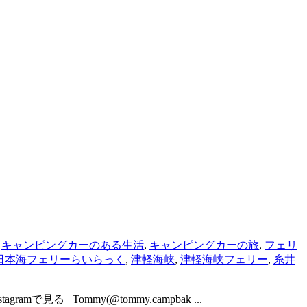
,
キャンピングカーのある生活
,
キャンピングカーの旅
,
フェリ
日本海フェリーらいらっく
,
津軽海峡
,
津軽海峡フェリー
,
糸井
Tommy(@tommy.campbak ...