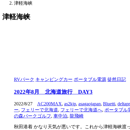
津軽海峡
津軽海峡
RVパーク
キャンピングカー
ポータブル電源
徒然日記
2022年8月 北海道旅行 DAY3
2022/8/27
AC200MAX
,
as2kjp
,
asagaojapan
,
Bluetti
,
deltap
ー
,
フェリーで北海道
,
フェリーで北海道へ
,
ポータブル
の森パークゴルフ
,
車中泊
,
龍飛崎
秋田港着 かなり天気が悪いです。これから津軽海峡渡って苫小牧へ