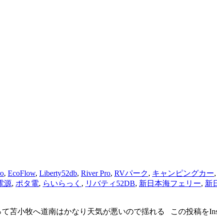
ro
,
EcoFlow
,
Liberty52db
,
River Pro
,
RVパーク
,
キャンピングカー
電源
,
ポタ電
,
らいらっく
,
リバティ52DB
,
新日本海フェリー
,
新
道南はかなり天気が悪いので揺れる この投稿をInstagramで見る 