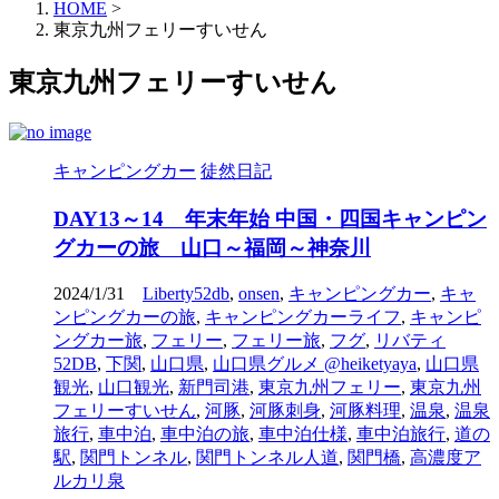
HOME
>
東京九州フェリーすいせん
東京九州フェリーすいせん
キャンピングカー
徒然日記
DAY13～14 年末年始 中国・四国キャンピン
グカーの旅 山口～福岡～神奈川
2024/1/31
Liberty52db
,
onsen
,
キャンピングカー
,
キャ
ンピングカーの旅
,
キャンピングカーライフ
,
キャンピ
ングカー旅
,
フェリー
,
フェリー旅
,
フグ
,
リバティ
52DB
,
下関
,
山口県
,
山口県グルメ @heiketyaya
,
山口県
観光
,
山口観光
,
新門司港
,
東京九州フェリー
,
東京九州
フェリーすいせん
,
河豚
,
河豚刺身
,
河豚料理
,
温泉
,
温泉
旅行
,
車中泊
,
車中泊の旅
,
車中泊仕様
,
車中泊旅行
,
道の
駅
,
関門トンネル
,
関門トンネル人道
,
関門橋
,
高濃度ア
ルカリ泉