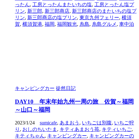
ったん
,
工房とったんまたいちの塩
,
工房とったん塩プ
リン
,
新三郎
,
新三郎商店
,
新三郎商店のまたいちの塩プ
リン
,
新三郎商店の塩プリン
,
東京九州フェリー
,
横須
賀
,
横須賀港
,
福岡
,
福岡観光
,
糸島
,
糸島グルメ
,
車中泊
キャンピングカー
徒然日記
DAY10 年末年始九州一周の旅 佐賀～福岡
～山口～福岡
2023/1/24
sumicafe
,
あまおう
,
いちごは別腹
,
いちご狩
り
,
おしのちいたま
,
キティあまおう苺
,
キティいちご
,
キティちゃん
,
キャンピングカー
,
キャンピングカーの