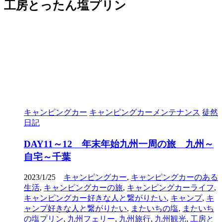
工房とったん塩プリン
キャンピングカー
キャンピングカーメンテナンス
徒然
日記
DAY11～12 年末年始九州一周の旅 九州～
自宅～千葉
2023/1/25
キャンピングカー
,
キャンピングカーのある
生活
,
キャンピングカーの旅
,
キャンピングカーライフ
,
キャンピングカー好きな人と繋がりたい
,
キャンプ
,
キ
ャンプ好きな人と繋がりたい
,
またいちの塩
,
またいち
の塩プリン
,
九州フェリー
,
九州旅行
,
九州観光
,
工房と