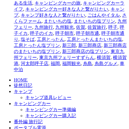
ある生活
,
キャンピングカーの旅
,
キャンピングカーラ
イフ
,
キャンピングカー好きな人と繋がりたい
,
キャン
プ
,
キャンプ好きな人と繋がりたい
,
ごはんやイタル
,
さ
くらファーム
,
またいちの塩
,
またいちの塩プリン
,
九州
フェリー
,
九州旅行
,
九州観光
,
佐賀
,
佐賀旅行
,
呼子
,
呼
子イカ
,
呼子のイカ
,
呼子朝市
,
呼子朝市通
,
呼子朝市通
り
,
塩そば
,
工房とったん
,
工房とったんまたいちの塩
,
工房とったん塩プリン
,
新三郎
,
新三郎商店
,
新三郎商店
のまたいちの塩プリン
,
新三郎商店の塩プリン
,
東京九
州フェリー
,
東京九州フェリーすずらん
,
横須賀
,
横須賀
港
,
河太郎呼子店
,
福岡
,
福岡観光
,
糸島
,
糸島グルメ
,
車
中泊
HOME
徒然日記
キャンプ
キャンプ道具レビュー
キャンピングカー
キャンピングカー準備編
キャンピングカー購入記
番外編 旅行記
ポータブル電源