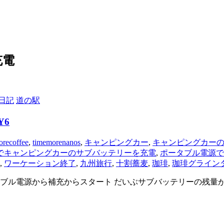
充電
日記
道の駅
Y6
orecoffee
,
timemorenanos
,
キャンピングカー
,
キャンピングカー
でキャンピングカーのサブバッテリーを充電
,
ポータブル電源で
,
ワーケーション終了
,
九州旅行
,
十割蕎麦
,
珈琲
,
珈琲グライン
タブル電源から補充からスタート だいぶサブバッテリーの残量