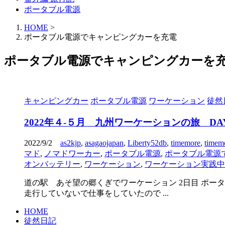
ポータブル電源
HOME
>
ポータブル電源でキャンピングカーを充電
ポータブル電源でキャンピングカーを
キャンピングカー
ポータブル電源
ワーケーション
徒然
2022年４‐５月 九州ワーケーションの旅 DA
2022/9/2
as2kjp
,
asagaojapan
,
Liberty52db
,
timemore
,
timem
マド
,
ノマドワーカー
,
ポータブル電源
,
ポータブル電源
オンバッテリー
,
ワーケーション
,
ワーケーション実践中
道の駅 あそ望の郷くぎでワーケーション 2日目 ポー
走行していないで仕事をしていたので ...
HOME
徒然日記