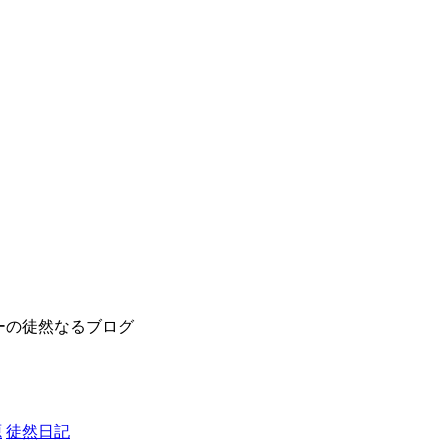
ーの徒然なるブログ
源
徒然日記