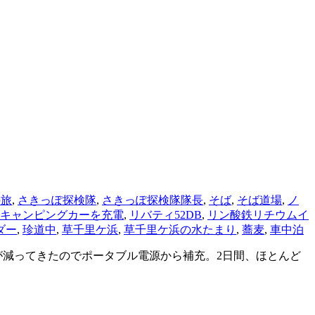
の旅
,
さきっぽ探検隊
,
さきっぽ探検隊隊長
,
そば
,
そば道場
,
ノ
キャンピングカーを充電
,
リバティ52DB
,
リン酸鉄リチウムイ
ダー
,
珍道中
,
草千里ケ浜
,
草千里ケ浜の水たまり
,
蕎麦
,
車中泊
が減ってきたのでポータブル電源から補充。2日間、ほとんど