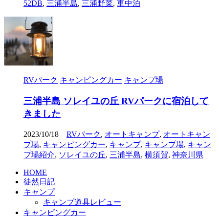
52DB
,
三浦半島
,
三浦野菜
,
車中泊
RVパーク
キャンピングカー
キャンプ場
三浦半島 ソレイユの丘 RVパークに宿泊して
きました
2023/10/18
RVパーク
,
オートキャンプ
,
オートキャン
プ場
,
キャンピングカー
,
キャンプ
,
キャンプ場
,
キャン
プ場紹介
,
ソレイユの丘
,
三浦半島
,
横須賀
,
神奈川県
HOME
徒然日記
キャンプ
キャンプ道具レビュー
キャンピングカー