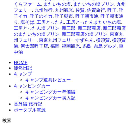
くらファーム
,
またいちの塩
,
またいちの塩プリン
,
九州
フェリー
,
九州旅行
,
九州観光
,
佐賀
,
佐賀旅行
,
呼子
,
呼
子イカ
,
呼子のイカ
,
呼子朝市
,
呼子朝市通
,
呼子朝市通
り
,
塩そば
,
工房とったん
,
工房とったんまたいちの塩
,
工房とったん塩プリン
,
新三郎
,
新三郎商店
,
新三郎商店
のまたいちの塩プリン
,
新三郎商店の塩プリン
,
東京九
州フェリー
,
東京九州フェリーすずらん
,
横須賀
,
横須賀
港
,
河太郎呼子店
,
福岡
,
福岡観光
,
糸島
,
糸島グルメ
,
車
中泊
HOME
徒然日記
キャンプ
キャンプ道具レビュー
キャンピングカー
キャンピングカー準備編
キャンピングカー購入記
番外編 旅行記
ポータブル電源
検索