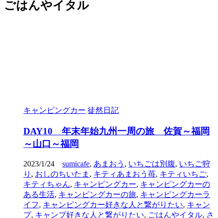
ごはんやイタル
キャンピングカー
徒然日記
DAY10 年末年始九州一周の旅 佐賀～福岡
～山口～福岡
2023/1/24
sumicafe
,
あまおう
,
いちごは別腹
,
いちご狩
り
,
おしのちいたま
,
キティあまおう苺
,
キティいちご
,
キティちゃん
,
キャンピングカー
,
キャンピングカーの
ある生活
,
キャンピングカーの旅
,
キャンピングカーラ
イフ
,
キャンピングカー好きな人と繋がりたい
,
キャン
プ
,
キャンプ好きな人と繋がりたい
,
ごはんやイタル
,
さ